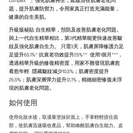
Complex™ 」強化肌膚再生，延緩潛在肌膚老化問
題，提升肌膚防禦力，令用家真正打造充滿能量，
健康的自生美肌。
升級版秘貼 自生精華，預防及改善肌膚老化問題。
與上一代自生精華相比，第3代精華能更快速改善皺
紋及強化肌膚自生力。 只需3天，肌膚屏障修護力足
足提升65.1%* 抗衰老功效提升25%** 使用1個月***，
透過精華升級的修復精密度，用家不難發現肌膚愈
看愈年輕 隱藏皺紋減少10.5%；肌膚密度提升
26.5%；肌膚深層彈力提升12.1%，精緻細密修復未浮
現的肌膚老化問題。
如何使用 
使用化妝水後，取適量塗抹於面上，手掌輕輕捂住面
部，使肌膚迅速吸收產品，幫助喚醒肌膚自生能力。皮