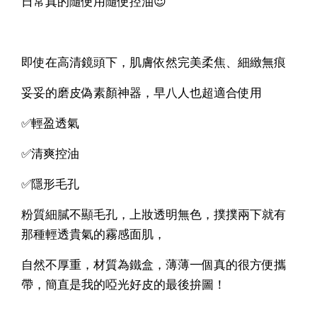
日常真的隨便用隨便控油😍
即使在高清鏡頭下，肌膚依然完美柔焦、細緻無痕
妥妥的磨皮偽素顏神器，早八人也超適合使用
✅輕盈透氣
✅清爽控油
✅隱形毛孔
粉質細膩不顯毛孔，上妝透明無色，撲撲兩下就有
那種輕透貴氣的霧感面肌，
自然不厚重，材質為鐵盒，薄薄一個真的很方便攜
帶，簡直是我的啞光好皮的最後拚圖！