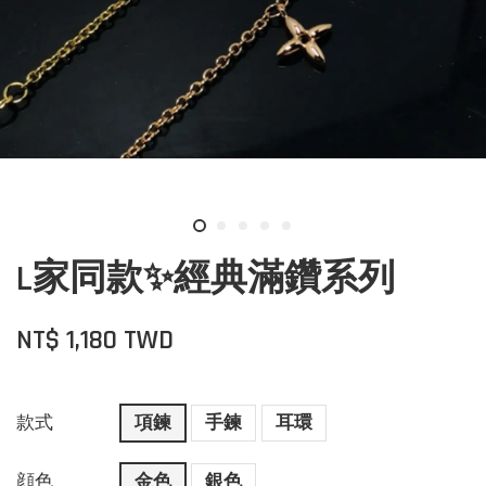
L家同款✨經典滿鑽系列
NT$ 1,180 TWD
款式
項鍊
手鍊
耳環
顔色
金色
銀色