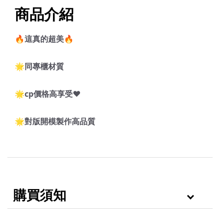
商品介紹
🔥這真的超美🔥
🌟同專櫃材質
🌟cp價格高享受❤️
🌟對版開模製作高品質
購買須知