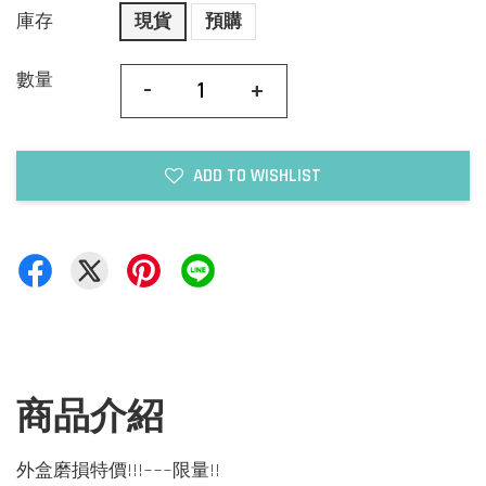
庫存
現貨
預購
數量
-
+
ADD TO WISHLIST
商品介紹
外盒磨損特價!!!~~~限量!!