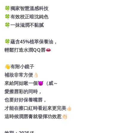
🍀獨家智慧溫感科技
🍀有效校正暗沈純色
🍀一抹滋潤不黏膩
🍀蘊含45%植萃保養油，
輕鬆打造水潤QQ唇👄
👋有附小鏡子
補妝非常方便👌🏻
來給阿姑啾一個😈（威～
愛擦唇彩的同時，
也要好好保養嘴唇，
才能在擦口紅時看起來更完美👍🏻
這時候潤唇膏就發揮功效惹👏🏻