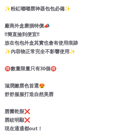
✨粉紅嘟嘟唇神器包包必備✨
廠商外盒磨損特價📣
‼️簡直撿到便宜‼️
放在包包外盒其實也會有使用痕跡
✨內容物正常完全不影響使用✨
🉐數量限量只有30個🉐
滋潤嫩唇色首選😍
舒舒服服打造自然美唇
唇瓣乾裂❌
唇紋明顯❌
現在通通都out！