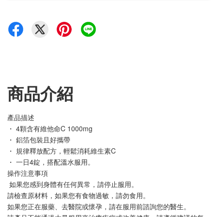
商品介紹
產品描述 
・ 4顆含有維他命C 1000mg
・ 鋁箔包裝且好攜帶
・ 規律釋放配方，輕鬆消耗維生素C
・ 一日4錠，搭配溫水服用。
操作注意事項
 如果您感到身體有任何異常，請停止服用。
請檢查原材料，如果您有食物過敏，請勿食用。
如果您正在服藥、去醫院或懷孕，請在服用前諮詢您的醫生。