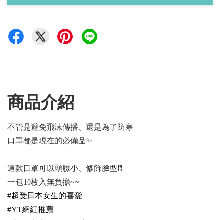
商品介紹
不管是避免飛沫傳播、還是為了防寒
口罩都是現在的必備品✨
這款口罩可以顯臉小、修飾臉型❗️❗️
一包10枚入無負擔~~
#超受日本女生的喜愛
#YT網紅推薦