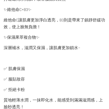
✨維他命C+B3✨
維他命C讓肌膚更加淨白透亮，B3則是帶來了鎮靜舒緩功
效，使上臉無負擔！
✨保濕果萃複合物✨
深層補水，滋潤又保濕，讓肌膚更加鎖水~
✅ 肌膚保濕
✅ 服貼妝容
✅ 拒絕卡粉
質地輕薄水潤，一抹即化水，能感受到滿滿滋潤感，上
臉秒透亮！