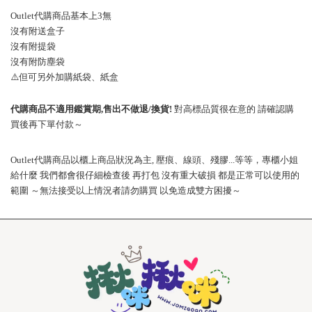
Outlet
代購商品基本上
3
無
沒有附送盒子
沒有附提袋
沒有附防塵袋
⚠️
但可另外加購紙袋、紙盒
代購商品不適用鑑賞期
,
售出不做退
/
換貨
!
對高標品質很在意的
請確認購
買後再下單付款～
Outlet
代購商品以櫃上商品狀況為主
,
壓痕、線頭、殘膠
...
等等，專櫃小姐
給什麼
我們都會很仔細檢查後
再打包
沒有重大破損
都是正常可以使用的
範圍
～無法接受以上情況者請勿購買
以免造成雙方困擾～