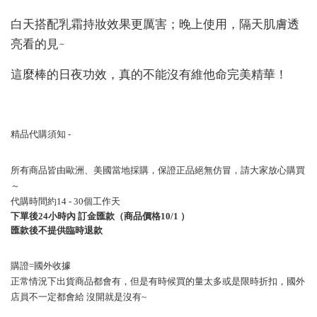
白天搭配乳霜持妝效果更厲害；晚上使用，隔天肌膚透
亮看的見~
這麼棒的日夜功效，真的不能沒有維他命完美精華！
精品代購須知
-
所有商品皆由歐洲、美國當地採購，保證正品絕無仿冒，請大家放心購買
～
代購時間約
14 - 30
個工作天
下單後
24
小時內
訂金匯款（商品價格
10/1
）
匯款後不提供臨時退款
購證
=
國外收據
正常情況下出貨商品都會有，但是有時候買的量太多或是限時折扣，國外
店員不一定都會給
沒開就是沒有
~