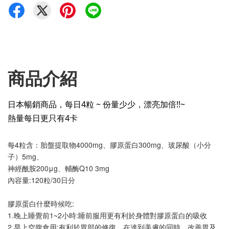
商品介紹
日本暢銷商品，每日4粒 ~ 份量少少，漂亮加倍!!~
熱量每日更只有4卡
每4粒含：胎盤提取物4000mg、膠原蛋白300mg、玻尿酸（小分
子）5mg、
神經酰胺200μg、輔酶Q10 3mg
內容量:120粒/30日分
膠原蛋白什麼時候吃:
1.晚上睡覺前1~2小時:睡前服用更有利於身體對膠原蛋白的吸收
2.早上空腹食用:有利於胃部的修復，在達到美膚的同時，改善胃及