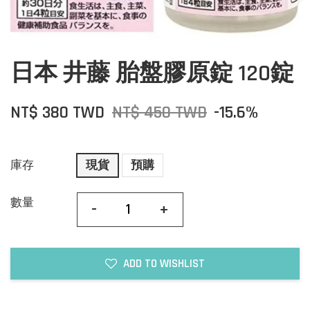
日本 井藤 胎盤膠原錠 120錠
NT$ 380 TWD
NT$ 450 TWD
-15.6%
庫存
現貨
預購
數量
-
+
ADD TO WISHLIST