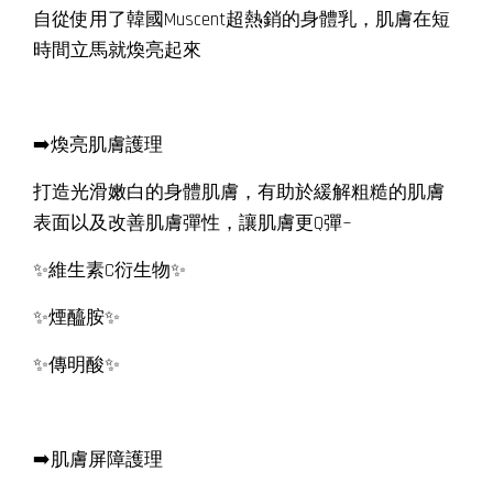
自從使用了韓國Muscent超熱銷的身體乳，肌膚在短
時間立馬就煥亮起來
➡️煥亮肌膚護理
打造光滑嫩白的身體肌膚，有助於緩解粗糙的肌膚
表面以及改善肌膚彈性，讓肌膚更Q彈~
✨維生素C衍生物✨
✨煙醯胺✨
✨傳明酸✨
➡️肌膚屏障護理