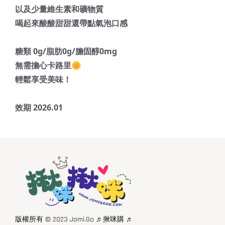
以及少量維生素和礦物質
喝起來酸酸甜甜還帶點氣泡口感
糖類 0g/脂肪0g/膽固醇0mg
無需擔心卡路里🌼
輕鬆享受美味！
效期 2026.01
版權所有 © 2023 Jomi.Go ♬揪咪購 ♬