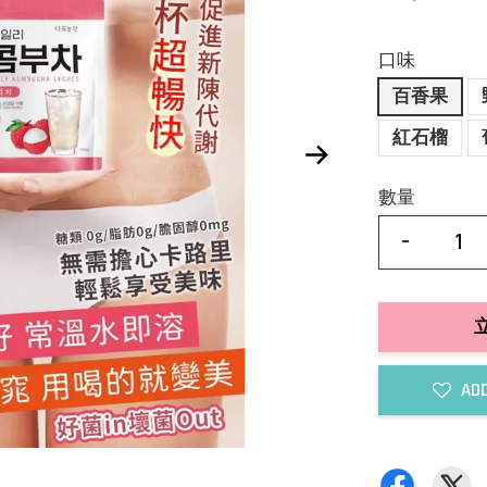
口味
百香果
紅石榴
數量
-
ADD