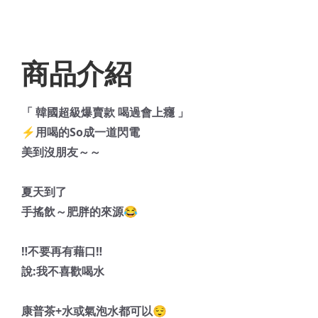
商品介紹
「 韓國超級爆賣款 喝過會上癮 」
⚡️用喝的So成一道閃電
美到沒朋友～～
夏天到了
手搖飲～肥胖的來源😂
‼️不要再有藉口‼️
說:我不喜歡喝水
康普茶+水或氣泡水都可以😌