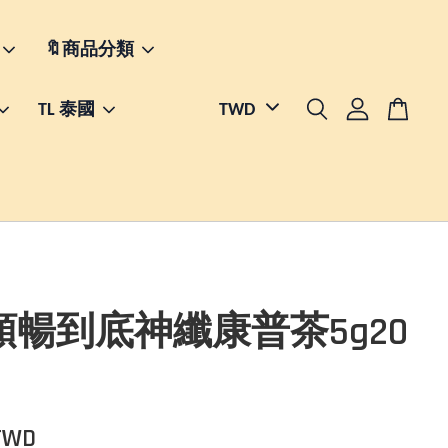
🔖商品分類
TL 泰國
順暢到底神纖康普茶5g20
TWD