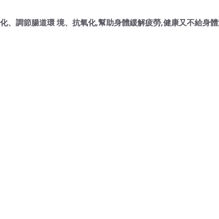
化、調節腸道環 境、抗氧化,幫助身體緩解疲勞,健康又不給身體