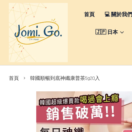
首頁
💻 關於我
🇯🇵 日本
›
首頁
韓國順暢到底神纖康普茶5g20入