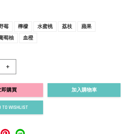
野莓
檸檬
水蜜桃
荔枝
蘋果
葡萄柚
血橙
+
立即購買
加入購物車
 TO WISHLIST