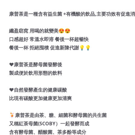
康普茶是一種含有益生菌 +有機酸的飲品,主要功效有促進消
纖盈窈窕 用喝的就變美😍😍
口感超好 常溫水即溶 餐後一杯超暢快
餐後一杯 拒絕囤積 促進新陳代謝💡💡
❤️康普茶是酵母菌發酵後
製成便於飲用形態的飲料
❤️自然發酵產生的健康碳酸
比現有碳酸更加健康更加清爽
🍹康普茶是由茶、糖、細菌和酵母菌的共生菌
又稱紅茶母菌(SCOBY）一起發酵而成
含有酵母菌、醋酸菌、茶多酚等成分