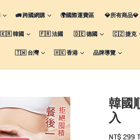
們
🚛 跨國網購
🌍國際運費區
💎所有商品💎
🇰🇷 韓國
🇫🇷 法國
🇩🇪 德國
🇨🇿 捷克
🇹🇼 台灣
🇭🇰 香港
品牌導覽
韓國
入
NT$ 299 