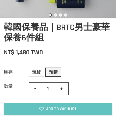
韓國保養品｜BRTC男士豪華
保養6件組
NT$ 1,480 TWD
庫存
現貨
預購
數量
-
+
ADD TO WISHLIST