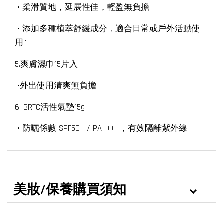
• 柔滑質地，延展性佳，輕盈無負擔
• 添加多種植萃舒緩成分，適合日常或戶外活動使
用"
5.爽膚濕巾15片入
•外出使用清爽無負擔
6. BRTC活性氣墊15g
• 防曬係數 SPF50+ / PA++++，有效隔離紫外線
美妝/保養購買須知