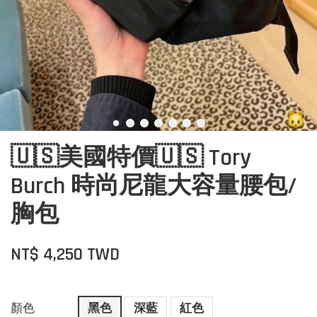
🇺🇸美國特價🇺🇸 Tory
Burch 時尚尼龍大容量腰包/
胸包
NT$ 4,250 TWD
顏色
黑色
深藍
紅色