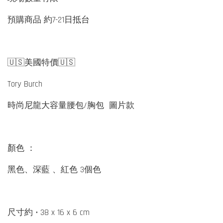
預購商品 約7-21日抵台
🇺🇸美國特價🇺🇸
Tory Burch
時尚尼龍大容量腰包/胸包 圖片款
顏色 ：
黑色、深藍 、紅色 3個色
尺寸約 • 38 x 16 x 6 cm