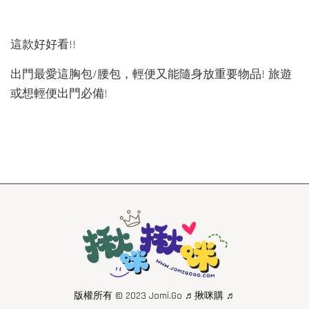
這款好好看!!
出門最愛這胸包/腰包，輕便又能隨身放重要物品! 旅遊
或想輕便出門必備!
版權所有 © 2023 Jomi.Go ♬揪咪購 ♬