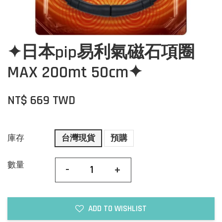
✦日本pip易利氣磁石項圈
MAX 200mt 50cm✦
NT$ 669 TWD
庫存
台灣現貨
預購
數量
-
+
ADD TO WISHLIST