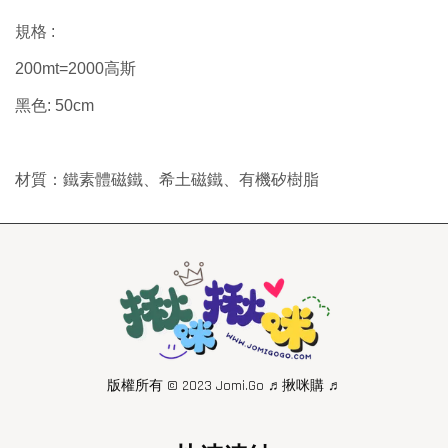
規格 :
200mt=2000高斯
黑色: 50cm
材質：鐵素體磁鐵、希土磁鐵、有機矽樹脂
版權所有 © 2023 Jomi.Go ♬揪咪購 ♬