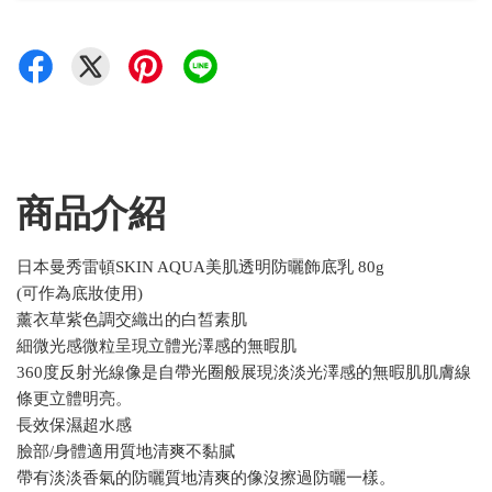
商品介紹
日本曼秀雷頓SKIN AQUA美肌透明防曬飾底乳 80g
(可作為底妝使用)
薰衣草紫色調交織出的白皙素肌
細微光感微粒呈現立體光澤感的無暇肌
360度反射光線像是自帶光圈般展現淡淡光澤感的無暇肌肌膚線
條更立體明亮。
長效保濕超水感
臉部/身體適用質地清爽不黏膩
帶有淡淡香氣的防曬質地清爽的像沒擦過防曬一樣。