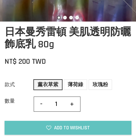
日本曼秀雷頓 美肌透明防曬
飾底乳 80g
NT$ 200 TWD
款式
薰衣草紫
薄荷綠
玫瑰粉
數量
-
+
ADD TO WISHLIST