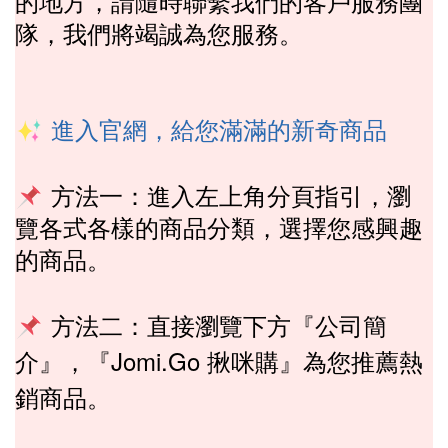
的地方，請隨時聯繫我們的客戶服務團
隊，我們將竭誠為您服務。
進入官網
給您滿滿的新奇商品
，
方法一：
進入左上角分頁指引
瀏
，
覽各式各樣的商品分類，選擇您感興趣
的商品。
方法
二：
『
直接瀏覽下方
公司簡
』，
『Jomi.Go 揪咪購』為您推薦
介
熱
商品。
銷