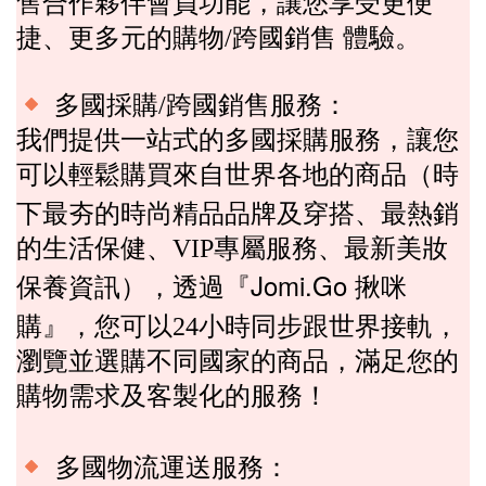
售合作夥伴會員功能，讓您享受更便
捷、更多元的購物
跨國銷售
體驗。
/
多國採購
跨國銷售服務：
/
我們提供一站式的多國採購服務，讓您
可以輕鬆購買來自世界各地的商品（時
精品品牌及
下最夯的時尚
穿搭、最熱銷
的生活保健、
專屬服務、最新美妝
VIP
『Jomi.Go
揪
咪
保養資訊
透過
），
購
』
，您可以
小時同步跟世界接軌
24
，
瀏覽並選購不同國家的商品，滿足您的
購物需求及客製化的服務！
多國物流運送服務：