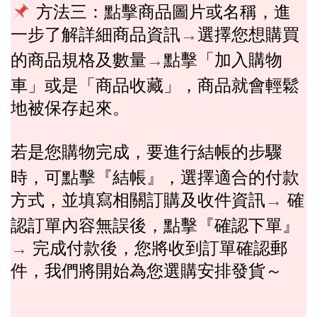
方法三
：
點擊商品圖片或名稱，進
一步了解詳細商品資訊
→
選擇您想購買
的商品規格及數量
→
點擊「加入購物
「商品收藏」
車」或是
，商品就會輕鬆
地被保存起來。
若是您購物完成，要進行結帳的步驟
『
』
時，可點擊
結帳
，選擇適合的付款
方式，並填寫相關訂購及收件資訊
→
確
『
』
認訂單內容無誤後，點擊
確認下單
→
完成付款後，您將收到訂單確認郵
件，我們將開始為您選購安排發貨～