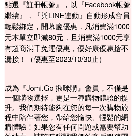
點選『註冊帳號』，以『Facebook帳號
繼續』，『與LINE連動』自動形成會員
輕鬆綁定，開幕慶優惠，凡消費滿1000
元本單立即減80元，且消費滿1000元享
有超商滿千免運優惠，優好康優惠搶不
漏接！（優惠至2023/10/30止）
『Jomi.Go 揪咪購』
成為
會員，不僅是
一個購物選擇，更是一種購物體驗的提
升。我們期待能夠在您的每一次購物旅
程中陪伴著您，帶給您愉快、輕鬆的網
購體驗！如果您有任何問題或需要幫助