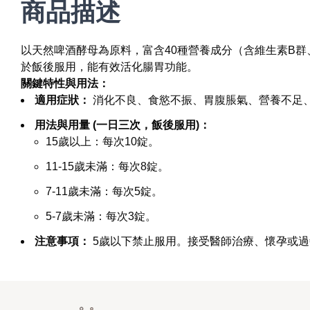
商品描述
以天然啤酒酵母為原料，富含40種營養成分（含維生素B
於飯後服用，能有效活化腸胃功能。
關鍵特性與用法：
適用症狀：
消化不良、食慾不振、胃腹脹氣、營養不足
用法與用量 (一日三次，飯後服用)：
15歲以上：每次10錠。
11-15歲未滿：每次8錠。
7-11歲未滿：每次5錠。
5-7歲未滿：每次3錠。
注意事項：
5歲以下禁止服用。接受醫師治療、懷孕或