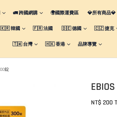
們
🚛 跨國網購
🌍國際運費區
💎所有商品💎
🇰🇷 韓國
🇫🇷 法國
🇩🇪 德國
🇨🇿 捷克
🇹🇼 台灣
🇭🇰 香港
品牌導覽
300錠
EBI
NT$ 200 