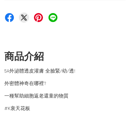
商品介紹
5A外泌體透皮灌膚 全臉緊/幼/透!
外密體神奇在哪裡?
一種幫助細胞返老還童的物質
#K衰天花板