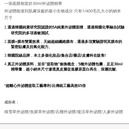
一張面膜相當於30ml外泌體精華
外泌體能達到肌膚深處的最小生物成分 只有1/400毛孔大小的納米
尺寸
1.
通過韓國純素研究院認證的5A純素外泌體面積
，
通過韓國化學融合試驗
研究院的多項過敏測試
。
2.
面膜+膜布雙重效果
，
天絲超細纖維膜布
，
通過多項實驗證明其膜布的
緊密貼膚及抗氧化能力
。
3.
韓國院線品牌
，
本土多個化妝品/集合店/藥店/皮膚科在販售!
4.
真正外泌體原料
，
並非"提取物"偷換概念
，
5種外泌體包囊
，
足足30ml
精華量
，
超小納米尺寸滲透真皮層促進膠原蛋白再生
，
深層抗皺
。
*
超離心外泌體提取工藝專利:比傳統工藝高效65倍
成份表：
積雪草外泌體/魚腥草外泌體/石榴外泌體/復活草外泌體/人參外泌體