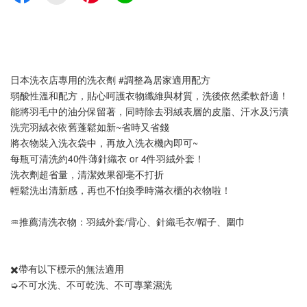
日本洗衣店專用的洗衣劑 #調整為居家適用配方
弱酸性溫和配方，貼心呵護衣物纖維與材質，洗後依然柔軟舒適！
能將羽毛中的油分保留著，同時除去羽絨表層的皮脂、汗水及污漬
洗完羽絨衣依舊蓬鬆如新~省時又省錢
將衣物裝入洗衣袋中，再放入洗衣機內即可~
每瓶可清洗約40件薄針織衣 or 4件羽絨外套！
洗衣劑超省量，清潔效果卻毫不打折
輕鬆洗出清新感，再也不怕換季時滿衣櫃的衣物啦！
♒️推薦清洗衣物：羽絨外套/背心、針織毛衣/帽子、圍巾
✖️帶有以下標示的無法適用
➭不可水洗、不可乾洗、不可專業濕洗