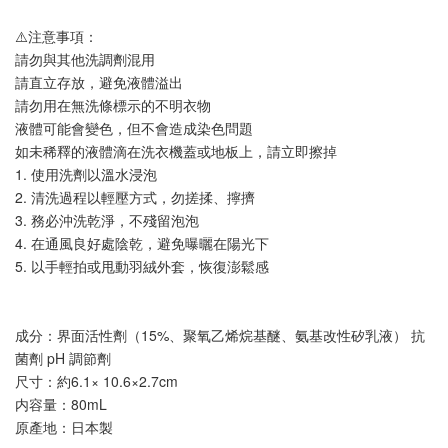
⚠️注意事項：
請勿與其他洗調劑混用
請直立存放，避免液體溢出
請勿用在無洗條標示的不明衣物
液體可能會變色，但不會造成染色問題
如未稀釋的液體滴在洗衣機蓋或地板上，請立即擦掉
1. 使用洗劑以溫水浸泡
2. 清洗過程以輕壓方式，勿搓揉、擰擠
3. 務必沖洗乾淨，不殘留泡泡
4. 在通風良好處陰乾，避免曝曬在陽光下
5. 以手輕拍或甩動羽絨外套，恢復澎鬆感
成分：界面活性劑（15%、聚氧乙烯烷基醚、氨基改性矽乳液） 抗
菌劑 pH 調節劑
尺寸：約6.1× 10.6×2.7cm
内容量：80mL
原產地：日本製